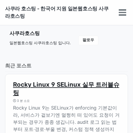
Skip
Skip
Skip
사쿠라 호스팅 - 한국어 지원 일본웹호스팅 사쿠
to
to
to
토
라호스팅
primary
content
footer
글
navigation
메
사쿠라호스팅
뉴
팔로우
일본웹호스팅 사쿠라호스팅 입니다.
최근 포스트
Rocky Linux 9 SELinux 실무 트러블슈
팅
3 분 소요
Rocky Linux 9는 SELinux가 enforcing 기본값이
라, 서비스가 겉보기엔 멀쩡히 떠 있어도 요청이 거
부되는 경우가 종종 생깁니다. audit 로그 읽는 법
부터 포트·경로·부울 변경, 커스텀 정책 생성까지