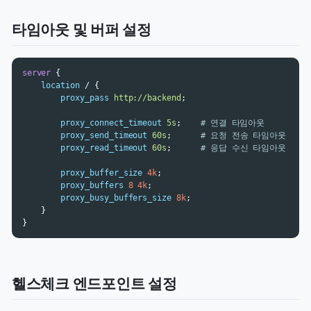
타임아웃 및 버퍼 설정
server
{
location
/
{
proxy_pass
http://backend
;
proxy_connect_timeout
5s
;
# 연결 타임아웃
proxy_send_timeout
60s
;
# 요청 전송 타임아웃
proxy_read_timeout
60s
;
# 응답 수신 타임아웃
proxy_buffer_size
4k
;
proxy_buffers
8
4k
;
proxy_busy_buffers_size
8k
;
}
}
헬스체크 엔드포인트 설정