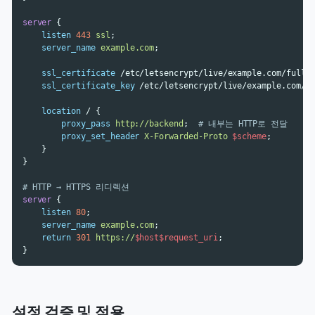
server
{
listen
443
ssl
;
server_name
example.com
;
ssl_certificate
/etc/letsencrypt/live/example.com/fullc
ssl_certificate_key
/etc/letsencrypt/live/example.com/p
location
/
{
proxy_pass
http://backend
;
# 내부는 HTTP로 전달
proxy_set_header
X-Forwarded-Proto
$scheme
;
}
}
# HTTP → HTTPS 리디렉션
server
{
listen
80
;
server_name
example.com
;
return
301
https://
$host$request_uri
;
}
설정 검증 및 적용