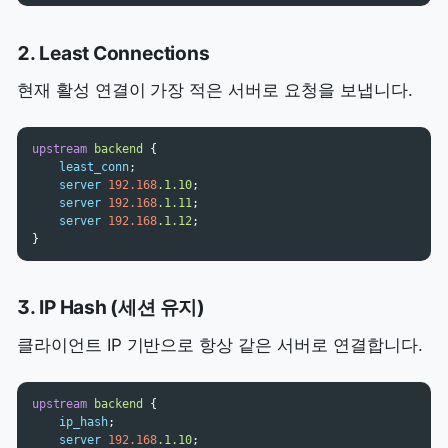
2. Least Connections
현재 활성 연결이 가장 적은 서버로 요청을 보냅니다.
upstream
backend
{
least_conn
;
server
192.168
.1.10
;
server
192.168
.1.11
;
server
192.168
.1.12
;
}
3. IP Hash (세션 유지)
클라이언트 IP 기반으로 항상 같은 서버로 연결합니다.
upstream
backend
{
ip_hash
;
server
192.168
.1.10
;