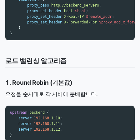
proxy_pass
http://backend_servers
;
proxy_set_header
Host
$host
;
proxy_set_header
X-Real-IP
$remote_addr
;
proxy_set_header
X-Forwarded-For
$proxy_add_x_forwa
}
}
로드 밸런싱 알고리즘
1. Round Robin (기본값)
요청을 순서대로 각 서버에 분배합니다.
upstream
backend
{
server
192.168
.1.10
;
server
192.168
.1.11
;
server
192.168
.1.12
;
}