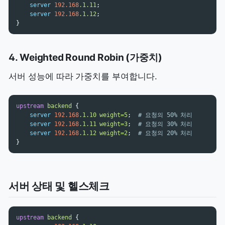
server
192.168
.1.11
;
server
192.168
.1.12
;
}
4. Weighted Round Robin (가중치)
서버 성능에 따라 가중치를 부여합니다.
upstream
backend
{
server
192.168
.1.10
weight=5
;
# 요청의 50% 처리
server
192.168
.1.11
weight=3
;
# 요청의 30% 처리
server
192.168
.1.12
weight=2
;
# 요청의 20% 처리
}
서버 상태 및 헬스체크
upstream
backend
{