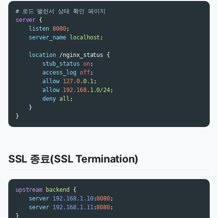
# 로드 밸런서 상태 확인 페이지
server
{
listen
8080
;
server_name
localhost
;
location
/nginx_status
{
stub_status
on
;
access_log
off
;
allow
127.0
.0.1
;
allow
192.168
.1.0/24
;
deny
all
;
}
}
SSL 종료(SSL Termination)
upstream
backend
{
server
192.168.1.10
:
8080
;
server
192.168.1.11
:
8080
;
}