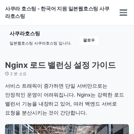
Skip
Skip
Skip
사쿠라 호스팅 - 한국어 지원 일본웹호스팅 사쿠
to
to
to
토
라호스팅
primary
content
footer
글
navigation
메
사쿠라호스팅
뉴
팔로우
일본웹호스팅 사쿠라호스팅 입니다.
Nginx 로드 밸런싱 설정 가이드
2 분 소요
서비스 트래픽이 증가하면 단일 서버만으로는
안정적인 운영이 어려워집니다. Nginx는 강력한 로드
밸런서 기능을 내장하고 있어, 여러 백엔드 서버로
요청을 분산시키는 것이 간단합니다.