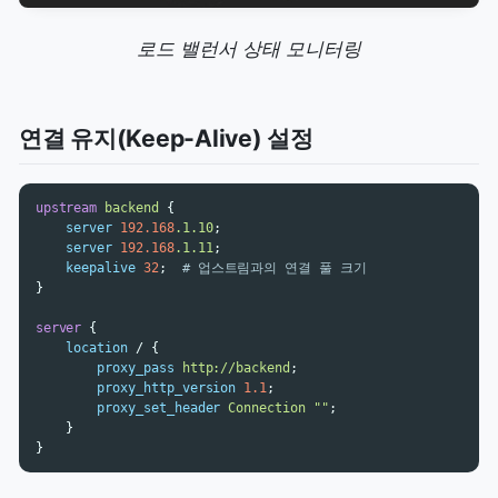
로드 밸런서 상태 모니터링
연결 유지(Keep-Alive) 설정
upstream
backend
{
server
192.168
.1.10
;
server
192.168
.1.11
;
keepalive
32
;
# 업스트림과의 연결 풀 크기
}
server
{
location
/
{
proxy_pass
http://backend
;
proxy_http_version
1.1
;
proxy_set_header
Connection
""
;
}
}