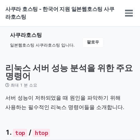
Skip
Skip
Skip
사쿠라 호스팅 - 한국어 지원 일본웹호스팅 사쿠
to
to
to
토
라호스팅
primary
content
footer
글
navigation
메
사쿠라호스팅
뉴
팔로우
일본웹호스팅 사쿠라호스팅 입니다.
리눅스 서버 성능 분석을 위한 주요
명령어
최대 1 분 소요
서버 성능이 저하되었을 때 원인을 파악하기 위해
사용하는 필수적인 리눅스 명령어들을 소개합니다.
1.
/
top
htop