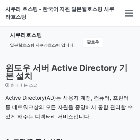
Skip
Skip
Skip
사쿠라 호스팅 - 한국어 지원 일본웹호스팅 사쿠
to
to
to
토
라호스팅
primary
content
footer
글
navigation
메
사쿠라호스팅
뉴
팔로우
일본웹호스팅 사쿠라호스팅 입니다.
윈도우 서버 Active Directory 기
본 설치
최대 1 분 소요
Active Directory(AD)는 사용자 계정, 컴퓨터, 프린터
등 네트워크상의 모든 자원을 중앙에서 통합 관리할 수
있게 해주는 디렉터리 서비스입니다.